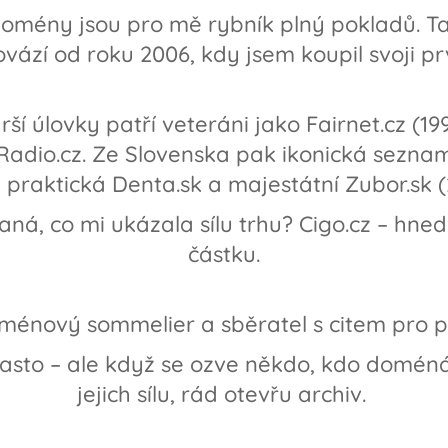
domény jsou pro mě rybník plný pokladů. T
ovází od roku 2006, kdy jsem koupil svoji prv
ší úlovky patří veteráni jako Fairnet.cz (1
Radio.cz. Ze Slovenska pak ikonická sezna
, praktická Denta.sk a majestátní Zubor.sk 
aná, co mi ukázala sílu trhu? Cigo.cz – hned
částku.
énový sommelier a sběratel s citem pro p
to – ale když se ozve někdo, kdo doméná
jejich sílu, rád otevřu archiv.