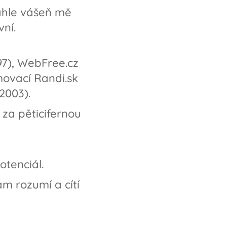
ahle vášeň mě
ní.
997), WebFree.cz
movací Randi.sk
(2003).
 za pěticifernou
otenciál.
m rozumí a cítí