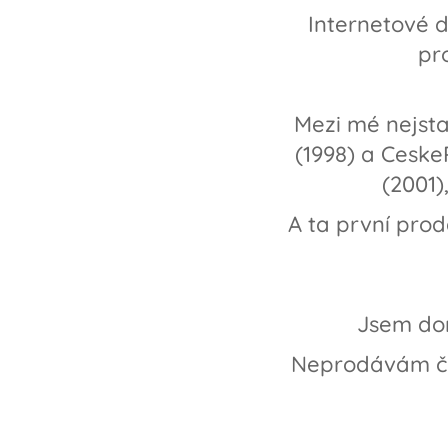
Internetové 
pr
Mezi mé nejstar
(1998) a Ceske
(2001)
A ta první prod
Jsem dom
Neprodávám čas