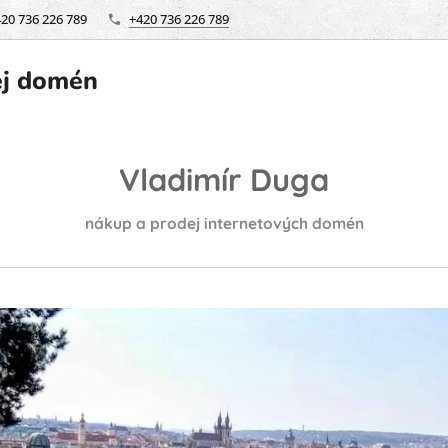
420 736 226 789
+420 736 226 789
ej domén
Vladimír Duga
nákup a prodej internetových domén