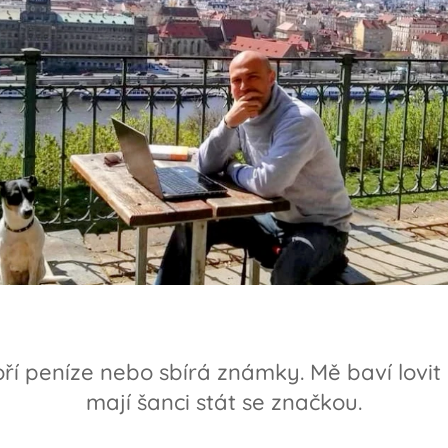
poří peníze nebo sbírá známky. Mě baví lovi
mají šanci stát se značkou.